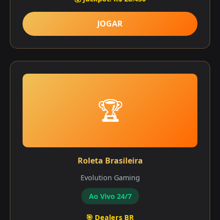
JOGAR
🏆
Roleta Brasileira
Evolution Gaming
Ao Vivo 24/7
🎯 Dealers BR