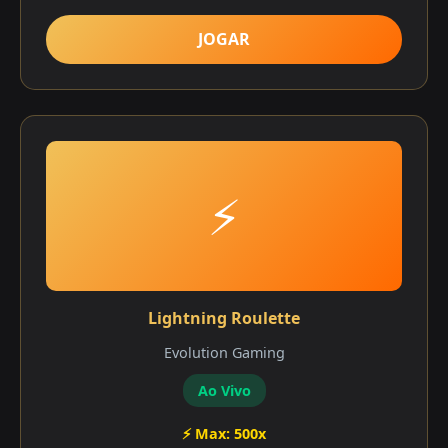
JOGAR
⚡
Lightning Roulette
Evolution Gaming
Ao Vivo
⚡ Max: 500x