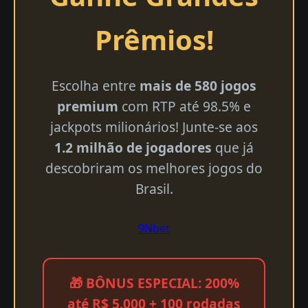
Prêmios!
Escolha entre
mais de 580 jogos
premium
com RTP até 98.5% e
jackpots milionários! Junte-se aos
1.2 milhão de jogadores
que já
descobriram os melhores jogos do
Brasil.
9Nbet
🎁 BÔNUS ESPECIAL: 200%
até R$ 5.000 + 100 rodadas