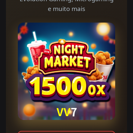
e muito mais