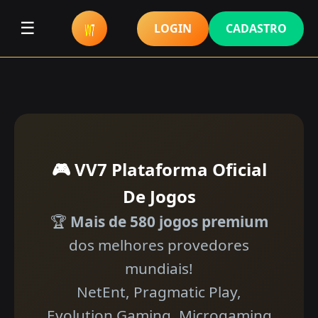
☰
LOGIN
CADASTRO
🎮 VV7 Plataforma Oficial
De Jogos
🏆
Mais de 580 jogos premium
dos melhores provedores
mundiais!
NetEnt, Pragmatic Play,
Evolution Gaming, Microgaming