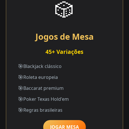
🎲
Jogos de Mesa
45+ Variações
Blackjack clássico
Roleta europeia
Baccarat premium
Poker Texas Hold'em
Regras brasileiras
JOGAR MESA