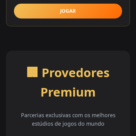
JOGAR
🏢 Provedores
Premium
Parcerias exclusivas com os melhores
estúdios de jogos do mundo