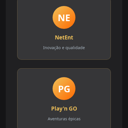
NE
NetEnt
Inovação e qualidade
PG
Play'n GO
Aventuras épicas