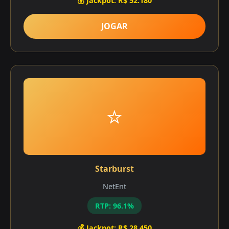
💰 Jackpot: R$ 52.180
JOGAR
⭐
Starburst
NetEnt
RTP: 96.1%
💰 Jackpot: R$ 28.450