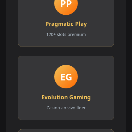
PP
Pragmatic Play
120+ slots premium
EG
Evolution Gaming
Casino ao vivo líder